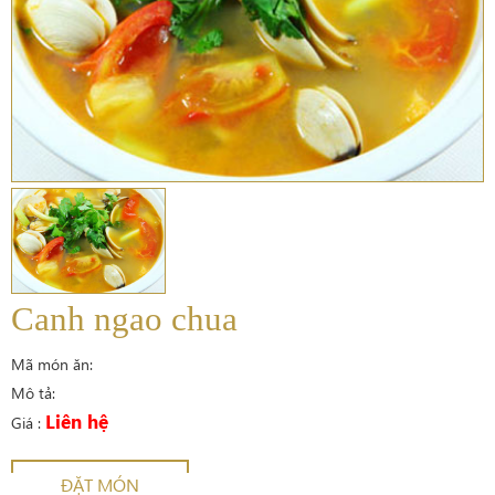
Canh ngao chua
Mã món ăn:
Mô tả:
Liên hệ
Giá :
ĐẶT MÓN