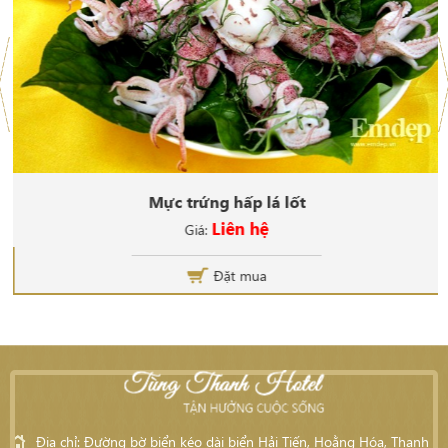
Mực trứng hấp lá lốt
Liên hệ
Giá:
Đặt mua
Địa chỉ: Đường bờ biển kéo dài biển Hải Tiến, Hoằng Hóa, Thanh