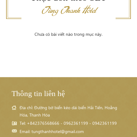
Tùng Thanh Hotel
Chưa có bài viết nào trong mục này.
Thông tin liên hệ
Địa chỉ: Đường bờ biển kéo dài biển Hải Tiến, Hoằng
Hóa, Thanh Hóa
Tel: +842376568666 - 0962361199 - 0942361199
Email:
tungthanhhotel@gmail.com