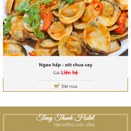
Ngao hấp - sốt chua cay
Liên hệ
Giá:
Đặt mua