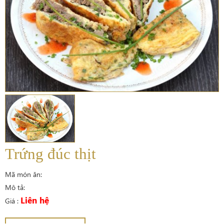
Trứng đúc thịt
Mã món ăn:
Mô tả:
Liên hệ
Giá :