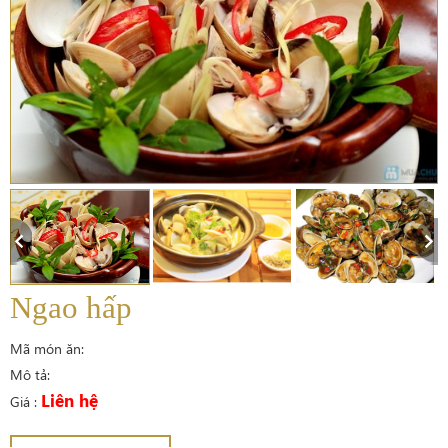
Ngao hấp
Mã món ăn:
Mô tả:
Liên hệ
Giá :