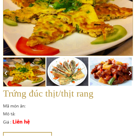
Trứng đúc thịt/thịt rang
Mã món ăn:
Mô tả:
Liên hệ
Giá :