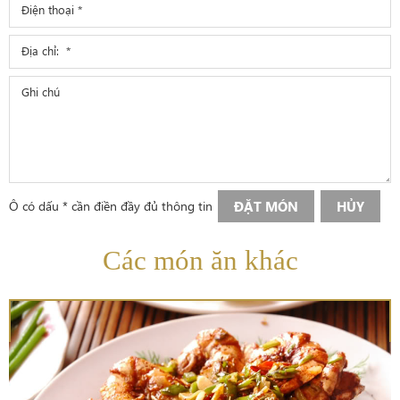
Ô có dấu * cần điền đầy đủ thông tin
ĐẶT MÓN
HỦY
Các món ăn khác