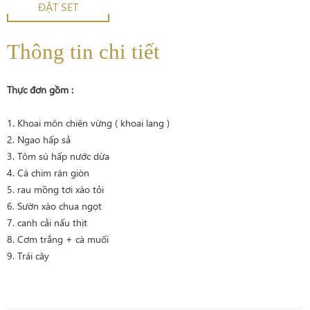
ĐẶT SET
Thông tin chi tiết
Thực đơn gồm :
1. Khoai môn chiên vừng ( khoai lang )
2. Ngao hấp sả
3. Tôm sú hấp nước dừa
4. Cá chim rán giòn
5. rau mồng tơi xào tỏi
6. Sườn xào chua ngọt
7. canh cải nấu thịt
8. Cơm trắng + cà muối
9. Trái cây