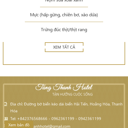
Mực (hấp gừng, chiên bơ, xào dứa)
Trứng đúc thịt/thịt rang
XEM TẤT CẢ
Địa chỉ: Đường bờ biển kéo dài biển Hải Tiến, Hoằng Hóa, Thanh
Hóa
Tel: +842376568666 - 0962361199 - 0942361199
Xem bản đồ
Email:
tungthanhhotel@gmail.com