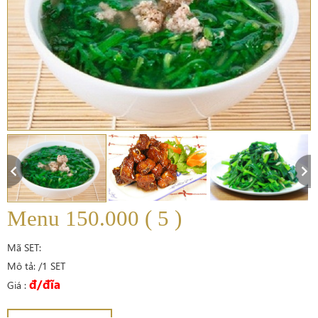
Menu 150.000 ( 5 )
Mã SET:
Mô tả: /1 SET
đ/đĩa
Giá :