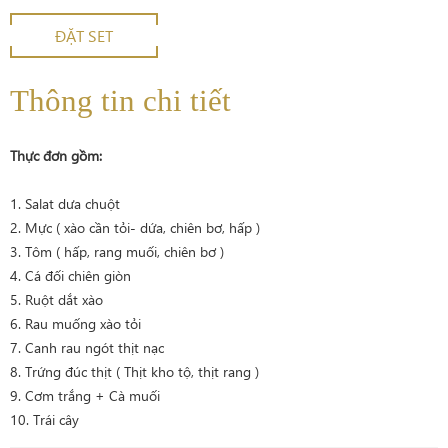
ĐẶT SET
Thông tin chi tiết
Thực đơn gồm:
1. Salat dưa chuột
2. Mực ( xào cần tỏi- dứa, chiên bơ, hấp )
3. Tôm ( hấp, rang muối, chiên bơ )
4. Cá đối chiên giòn
5. Ruột dắt xào
6. Rau muống xào tỏi
7. Canh rau ngót thịt nạc
8. Trứng đúc thịt ( Thịt kho tộ, thịt rang )
9. Cơm trắng + Cà muối
10. Trái cây