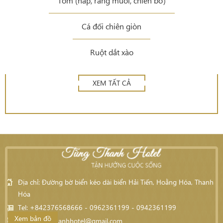
Tôm (hấp, rang muối, chiên bơ)
Cá đối chiên giòn
Ruột dắt xào
XEM TẤT CẢ
Địa chỉ: Đường bờ biển kéo dài biển Hải Tiến, Hoằng Hóa, Thanh
Hóa
Tel: +842376568666 - 0962361199 - 0942361199
Xem bản đồ
Email:
tungthanhhotel@gmail.com