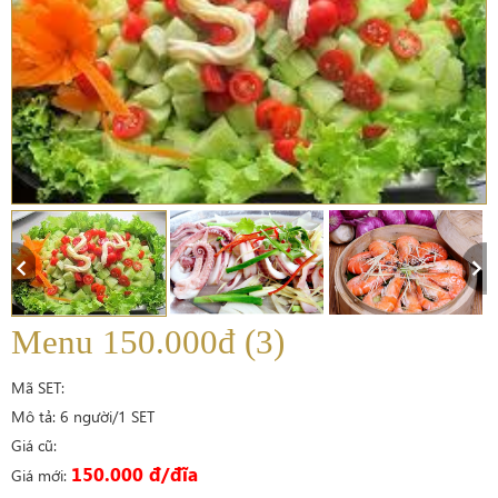
Menu 150.000đ (3)
Mã SET:
Mô tả: 6 người/1 SET
Giá cũ:
150.000 đ/đĩa
Giá mới: