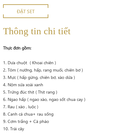
ĐẶT SET
Thông tin chi tiết
Thực đơn gồm:
1. Dưa chuột ( Khoai chiên )
2. Tôm ( nướng, hấp, rang muối, chiên bơ )
3. Mực ( hấp gừng, chiên bơ, xào dứa )
4. Nộm sứa xoài xanh
5. Trứng đúc thịt ( Thịt rang )
6. Ngao hấp ( ngao xào, ngao sốt chua cay )
7. Rau ( xào , luộc )
8. Canh cá chua+ rau sống
9. Cơm trắng + Cà pháo
10. Trái cây