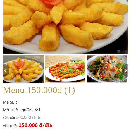
Menu 150.000đ (1)
Mã SET:
Mô tả: 6 người/1 SET
200.000 đ/đĩa
Giá cũ:
150.000 đ/đĩa
Giá mới: