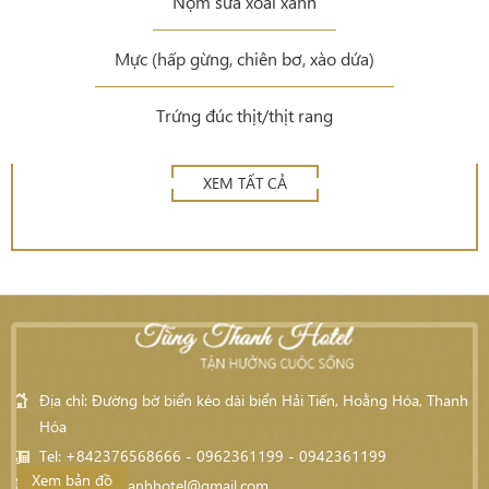
Nộm sứa xoài xanh
Mực (hấp gừng, chiên bơ, xào dứa)
Trứng đúc thịt/thịt rang
XEM TẤT CẢ
Địa chỉ: Đường bờ biển kéo dài biển Hải Tiến, Hoằng Hóa, Thanh
Hóa
Tel: +842376568666 - 0962361199 - 0942361199
Xem bản đồ
Email:
tungthanhhotel@gmail.com