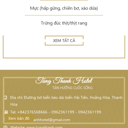
Mực (hấp gừng, chiên bơ, xào dứa)
Trứng đúc thịt/thịt rang
XEM TẤT CẢ
Địa chỉ: Đường bờ biển kéo dài biển Hải Tiến, Hoằng Hóa, Thanh
Hóa
Tel: +842376568666 - 0962361199 - 0942361199
Xem bản đồ
Email:
tungthanhhotel@gmail.com
Website:
www.tungthanh.com